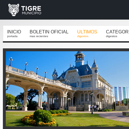
INICIO
BOLETIN OFICIAL
ULTIMOS
CATEGOR
portada
mas recientes
digestos
digestos