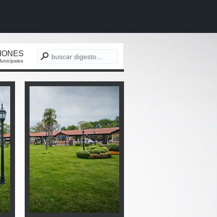
CIONES
unicipales