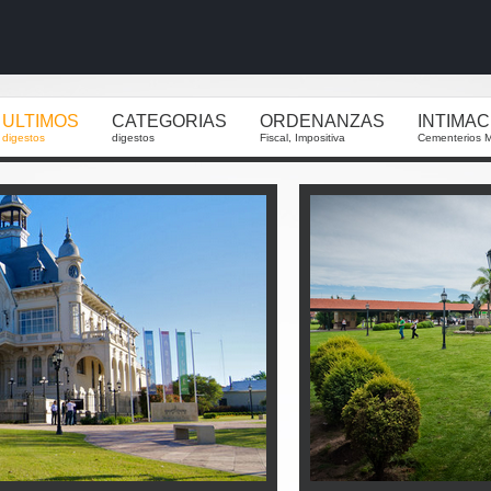
ULTIMOS
CATEGORIAS
ORDENANZAS
INTIMA
digestos
digestos
Fiscal, Impositiva
Cementerios M