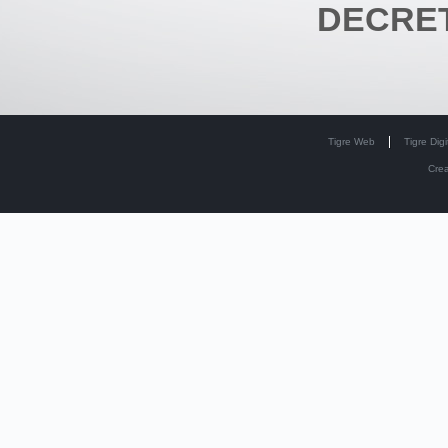
DECRET
Tigre Web
Tigre Digi
Cre