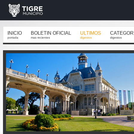
INICIO
BOLETIN OFICIAL
ULTIMOS
CATEGOR
portada
mas recientes
digestos
digestos