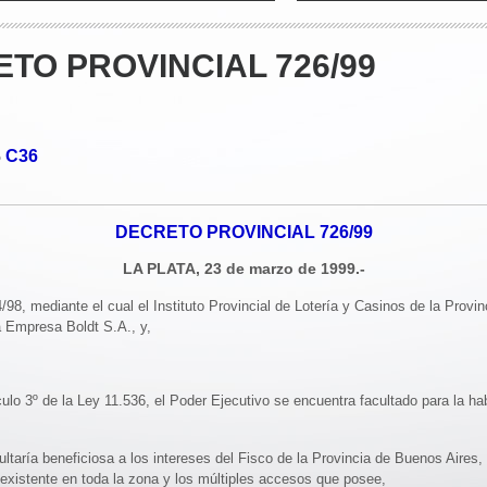
ETO PROVINCIAL 726/99
C36
o
DECRETO PROVINCIAL 726/99
LA PLATA, 23 de marzo de 1999.-
98, mediante el cual el Instituto Provincial de Lotería y Casinos de la Provi
a Empresa Boldt S.A., y,
ulo 3º de la Ley 11.536, el Poder Ejecutivo se encuentra facultado para la hab
ltaría beneficiosa a los intereses del Fisco de la Provincia de Buenos Aires,
l existente en toda la zona y los múltiples accesos que posee,