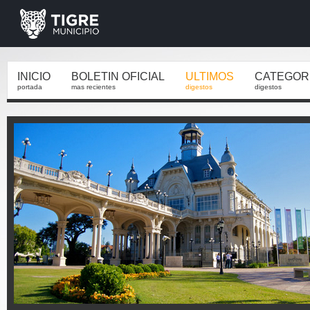
INICIO
BOLETIN OFICIAL
ULTIMOS
CATEGOR
portada
mas recientes
digestos
digestos