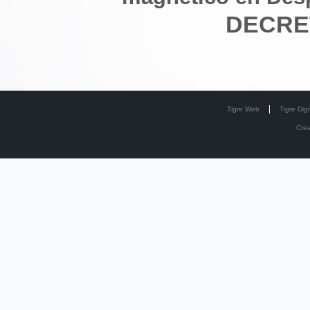
DECRET
Tigre Web
Tigre Digi
Cre