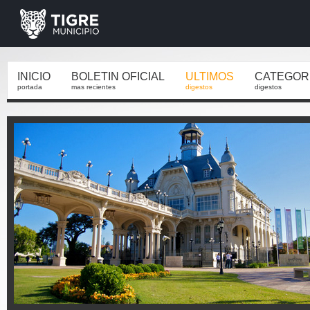
INICIO
BOLETIN OFICIAL
ULTIMOS
CATEGOR
portada
mas recientes
digestos
digestos