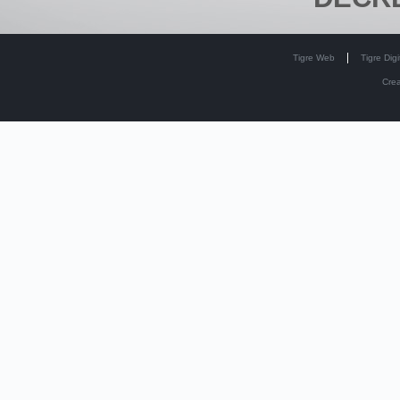
Tigre Web
Tigre Digi
Cre