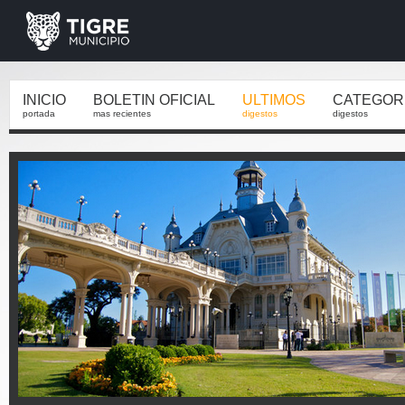
INICIO
BOLETIN OFICIAL
ULTIMOS
CATEGOR
portada
mas recientes
digestos
digestos