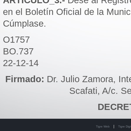
ARTÍCULO_3.-
Dése al Registr
en el Boletín Oficial de la Munic
Cúmplase.
O1757
BO.737
22-12-14
Firmado:
Dr. Julio Zamora, In
Scafati, A/c. S
DECRET
Tigre Web
Tigre Digi