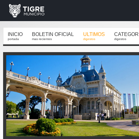
INICIO
BOLETIN OFICIAL
ULTIMOS
CATEGOR
portada
mas recientes
digestos
digestos