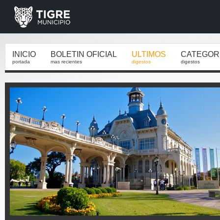
INICIO
BOLETIN OFICIAL
ULTIMOS
CATEGOR
portada
mas recientes
digestos
digestos