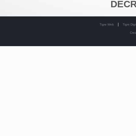
DECR
Tigre Web
Tigre Digi
Cre