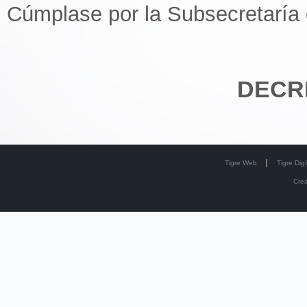
Cúmplase por la Subsecretaría 
DECR
Tigre Web
Tigre Digi
Cre