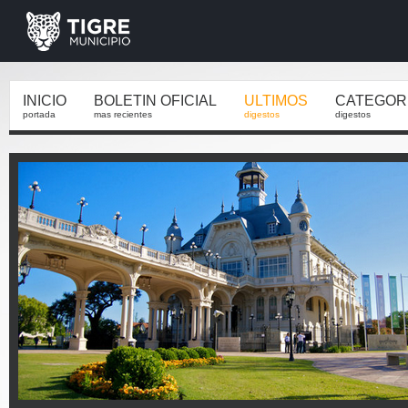
INICIO
BOLETIN OFICIAL
ULTIMOS
CATEGOR
portada
mas recientes
digestos
digestos