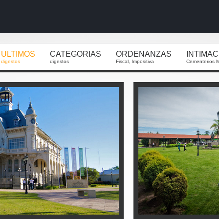
ULTIMOS
CATEGORIAS
ORDENANZAS
INTIMA
digestos
digestos
Fiscal, Impositiva
Cementerios M