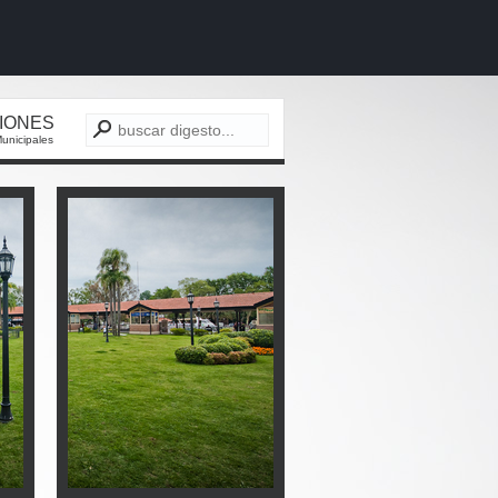
CIONES
unicipales