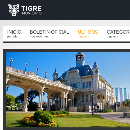
INICIO
BOLETIN OFICIAL
ULTIMOS
CATEGOR
portada
mas recientes
digestos
digestos