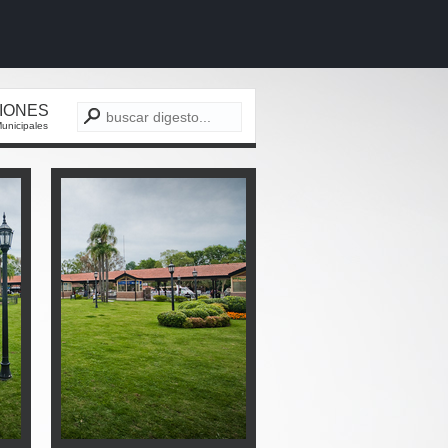
CIONES
unicipales