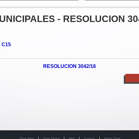
NICIPALES - RESOLUCION 30
C15
o
RESOLUCION 3042/16
Tigre Web
Tigre Digital
MAT
Turismo
Alerta Tigre