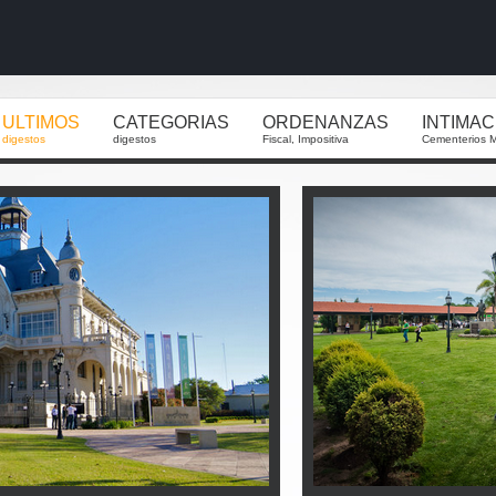
ULTIMOS
CATEGORIAS
ORDENANZAS
INTIMA
digestos
digestos
Fiscal, Impositiva
Cementerios M