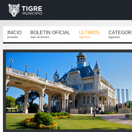
INICIO
BOLETIN OFICIAL
ULTIMOS
CATEGOR
portada
mas recientes
digestos
digestos