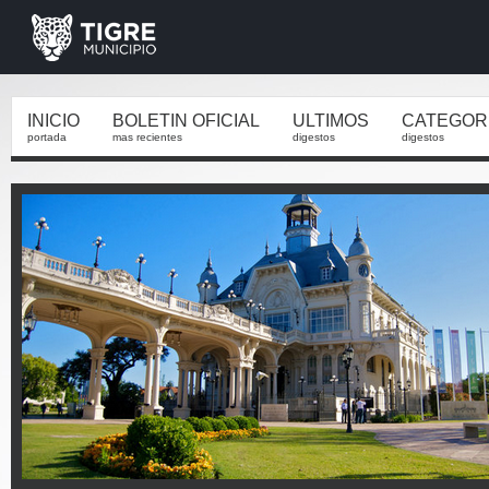
INICIO
BOLETIN OFICIAL
ULTIMOS
CATEGOR
portada
mas recientes
digestos
digestos