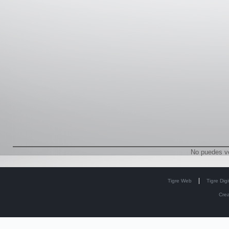
No puedes v
Tigre Web
Tigre Digi
Cre