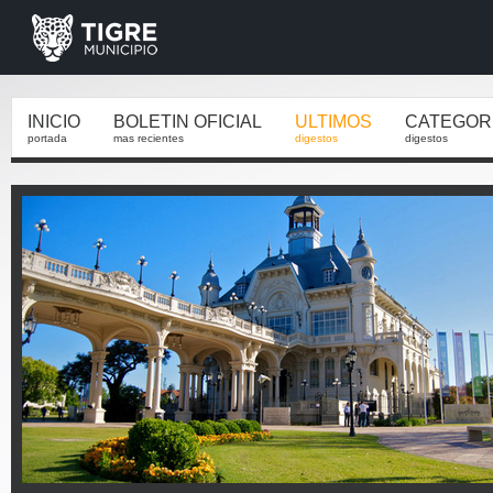
INICIO
BOLETIN OFICIAL
ULTIMOS
CATEGOR
portada
mas recientes
digestos
digestos