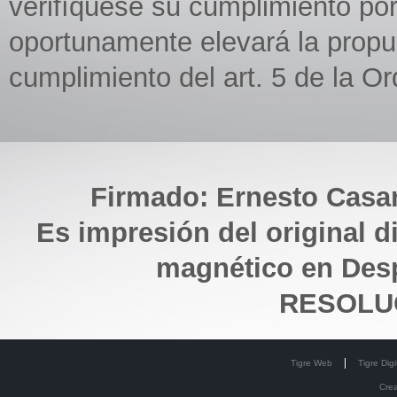
verifíquese su cumplimiento po
oportunamente elevará la propue
cumplimiento del art. 5 de la O
Firmado: Ernesto Casar
Es impresión del original d
magnético en Des
RESOLUC
Tigre Web
Tigre Digi
Cre