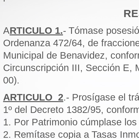
RE
A
RTICULO 1.
- Tómase posesión
Ordenanza 472/64, de fracciones
Municipal de Benavidez, conform
Circunscripción III, Sección E,
00).
ARTICULO 2
.- Prosígase el trá
1º del Decreto 1382/95, conforme
1. Por Patrimonio cúmplase los 
2. Remítase copia a Tasas Inmob