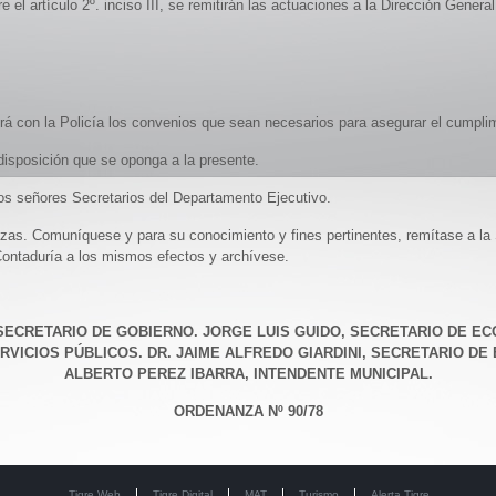
e el artículo 2º. inciso III, se remitirán las actuaciones a la Dirección Gener
rá con la Policía los convenios que sean necesarios para asegurar el cumpli
isposición que se oponga a la presente.
os señores Secretarios del Departamento Ejecutivo.
zas. Comuníquese y para su conocimiento y fines pertinentes, remítase a la 
Contaduría a los mismos efectos y archívese.
ECRETARIO DE GOBIERNO. JORGE LUIS GUIDO, SECRETARIO DE ECON
RVICIOS PÚBLICOS. DR. JAIME ALFREDO GIARDINI, SECRETARIO DE
ALBERTO PEREZ IBARRA, INTENDENTE MUNICIPAL.
ORDENANZA Nº 90/78
Tigre Web
Tigre Digital
MAT
Turismo
Alerta Tigre