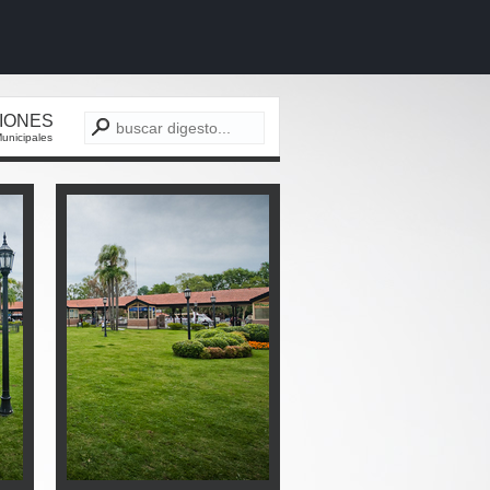
CIONES
unicipales