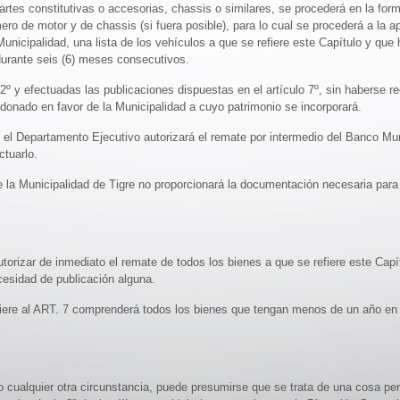
rtes constitutivas o accesorias, chassis o similares, se procederá en la form
o de motor y de chassis (si fuera posible), para lo cual se procederá a la ap
Municipalidad, una lista de los vehículos a que se refiere este Capítulo y que
durante seis (6) meses consecutivos.
º y efectuadas las publicaciones dispuestas en el artículo 7º, sin haberse re
ndonado en favor de la Municipalidad a cuyo patrimonio se incorporará.
º, el Departamento Ejecutivo autorizará el remate por intermedio del Banco Mu
ctuarlo.
 la Municipalidad de Tigre no proporcionará la documentación necesaria para 
orizar de inmediato el remate de todos los bienes a que se refiere este Cap
esidad de publicación alguna.
fiere al ART. 7 comprenderá todos los bienes que tengan menos de un año en
 o cualquier otra circunstancia, puede presumirse que se trata de una cosa p