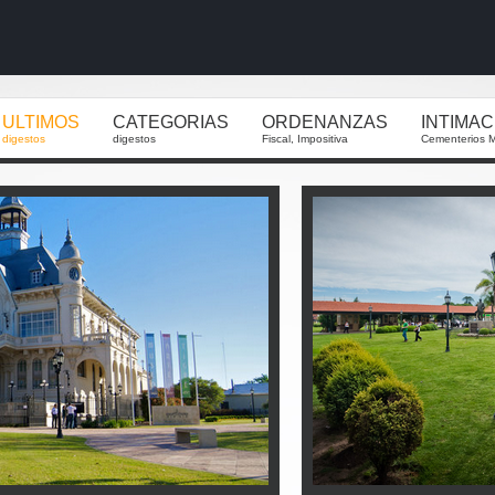
ULTIMOS
CATEGORIAS
ORDENANZAS
INTIMA
digestos
digestos
Fiscal, Impositiva
Cementerios M