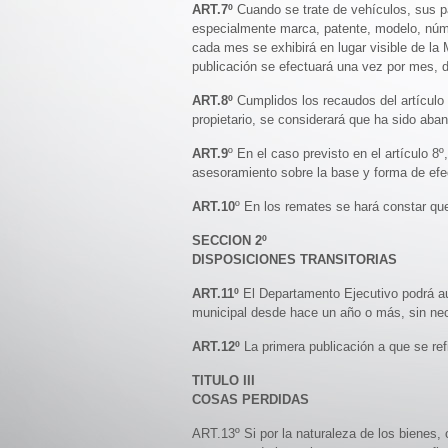
ART.7º
Cuando se trate de vehículos, sus pa
especialmente marca, patente, modelo, númer
cada mes se exhibirá en lugar visible de la 
publicación se efectuará una vez por mes, 
ART.8º
Cumplidos los recaudos del artículo 2
propietario, se considerará que ha sido aba
ART.9
º En el caso previsto en el artículo 8
asesoramiento sobre la base y forma de efe
ART.10
º En los remates se hará constar que
SECCION 2º
DISPOSICIONES TRANSITORIAS
ART.11º
El Departamento Ejecutivo podrá aut
municipal desde hace un año o más, sin nec
ART.12º
La primera publicación a que se re
TITULO III
COSAS PERDIDAS
ART.13º Si por la naturaleza de los bienes,