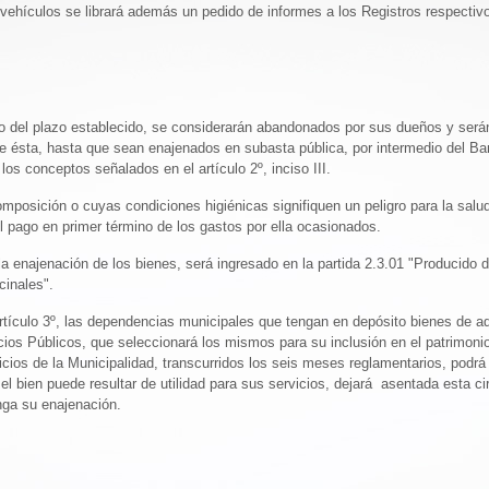
de vehículos se librará además un pedido de informes a los Registros respectiv
tro del plazo establecido, se considerarán abandonados por sus dueños y será
 de ésta, hasta que sean enajenados en subasta pública, por intermedio del Ba
os conceptos señalados en el artículo 2º, inciso III.
mposición o cuyas condiciones higiénicas signifiquen un peligro para la salu
l pago en primer término de los gastos por ella ocasionados.
la enajenación de los bienes, será ingresado en la partida 2.3.01 "Producido 
cinales".
artículo 3º, las dependencias municipales que tengan en depósito bienes de 
rvicios Públicos, que seleccionará los mismos para su inclusión en el patrimon
vicios de la Municipalidad, transcurridos los seis meses reglamentarios, podrá
e el bien puede resultar de utilidad para sus servicios, dejará asentada esta c
nga su enajenación.