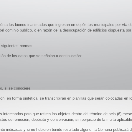
ción a los bienes inanimados que ingresan en depósitos municipales por vía d
del dominio público, o en razón de la desocupación de edificios dispuesta por 
 siguientes normas:
ación de los datos que se señalan a continuación:
o, si se conociere.
ión, en forma sintética, se transcribirán en planillas que serán colocadas en l
os interesados para que retiren los objetos dentro del término de seis (6) meses
stos de remoción, depósito y conservación, sin perjuicio de la multa aplicabl
te indicadas y si no hubieren tenido resultado alguno, la Comuna publicará dos