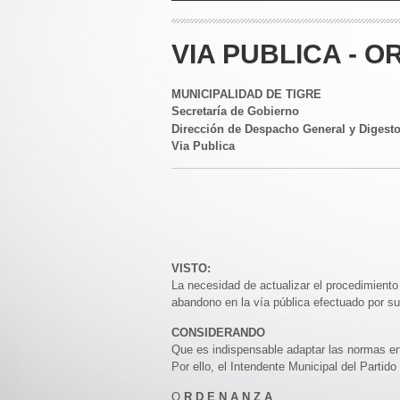
VIA PUBLICA - O
MUNICIPALIDAD DE TIGRE
Secretaría de Gobierno
Dirección de Despacho General y Digest
Via Publica
VISTO:
La necesidad de actualizar el procedimient
abandono en la vía pública efectuado por sus
CONSIDERANDO
Que es indispensable adaptar las normas en 
Por ello, el Intendente Municipal del Partid
O
R D E N A N Z A