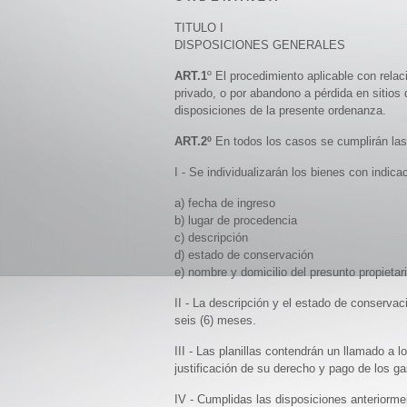
TITULO I
DISPOSICIONES GENERALES
ART.1
º El procedimiento aplicable con rela
privado, o por abandono a pérdida en sitios 
disposiciones de la presente ordenanza.
ART.2º
En todos los casos se cumplirán las
I - Se individualizarán los bienes con indic
a) fecha de ingreso
b) lugar de procedencia
c) descripción
d) estado de conservación
e) nombre y domicilio del presunto propietari
II - La descripción y el estado de conservac
seis (6) meses.
III - Las planillas contendrán un llamado a l
justificación de su derecho y pago de los ga
IV - Cumplidas las disposiciones anteriormen