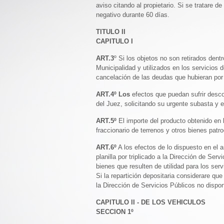
aviso citando al propietario. Si se tratare 
negativo durante 60 días.
TITULO II
CAPITULO I
ART.3
º Si los objetos no son retirados den
Municipalidad y utilizados en los servicios
cancelación de las deudas que hubieran por l
ART.4º Los
efectos que puedan sufrir desco
del Juez, solicitando su urgente subasta y e
ART.5º
El importe del producto obtenido en 
fraccionario de terrenos y otros bienes patro
ART.6º
A los efectos de lo dispuesto en el 
planilla por triplicado a la Dirección de Se
bienes que resulten de utilidad para los ser
Si la repartición depositaria considerare qu
la Dirección de Servicios Públicos no dispo
CAPITULO II - DE LOS VEHICULOS
SECCION 1º