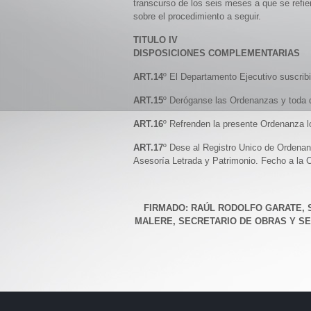
transcurso de los seis meses a que se refier
sobre el procedimiento a seguir.
TITULO IV
DISPOSICIONES COMPLEMENTARIAS
ART.14
º El Departamento Ejecutivo suscribi
ART.15
º Deróganse las Ordenanzas y toda d
ART.16
º Refrenden la presente Ordenanza l
ART.17
º Dese al Registro Unico de Ordenan
Asesoría Letrada y Patrimonio. Fecho a la 
FIRMADO: RAÚL RODOLFO GARATE, S
MALERE, SECRETARIO DE OBRAS Y SE