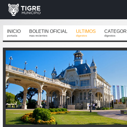
INICIO
BOLETIN OFICIAL
ULTIMOS
CATEGOR
portada
mas recientes
digestos
digestos