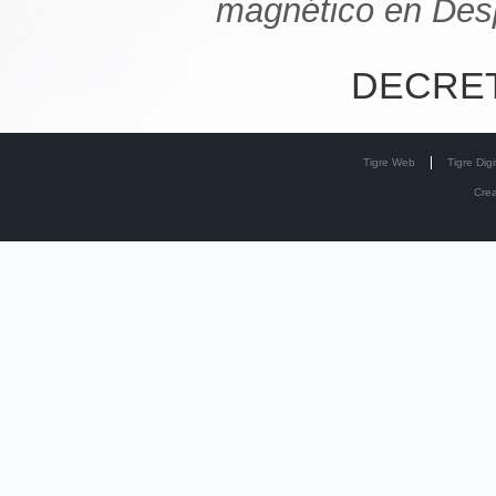
magnético en Des
DECRET
Tigre Web
Tigre Digi
Cre