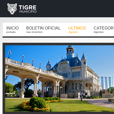
INICIO
BOLETIN OFICIAL
ULTIMOS
CATEGOR
portada
mas recientes
digestos
digestos