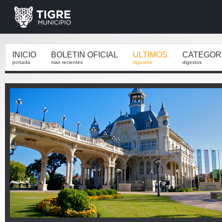
INICIO
BOLETIN OFICIAL
ULTIMOS
CATEGOR
portada
mas recientes
digestos
digestos