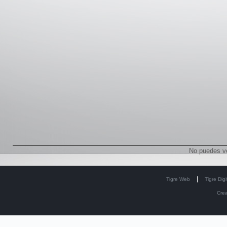
No puedes v
Tigre Web
Tigre Digi
Cre