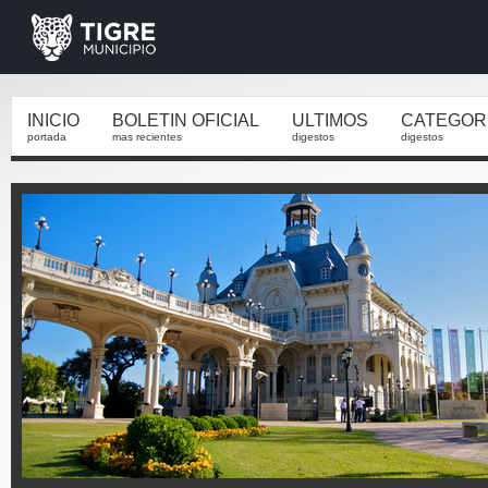
INICIO
BOLETIN OFICIAL
ULTIMOS
CATEGOR
portada
mas recientes
digestos
digestos