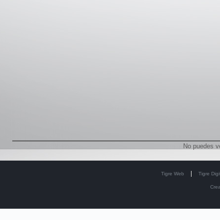
No puedes v
Tigre Web
Tigre Digi
Cre