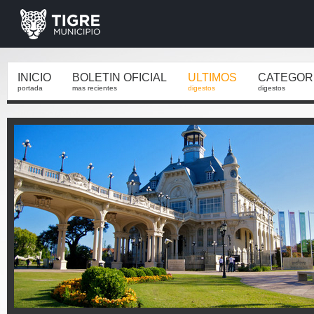
INICIO
BOLETIN OFICIAL
ULTIMOS
CATEGOR
portada
mas recientes
digestos
digestos