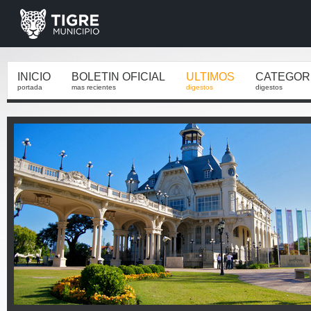
INICIO
BOLETIN OFICIAL
ULTIMOS
CATEGOR
portada
mas recientes
digestos
digestos