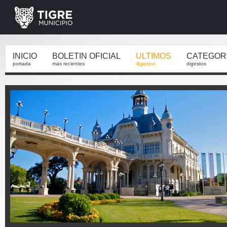
INICIO
BOLETIN OFICIAL
ULTIMOS
CATEGOR
portada
mas recientes
digestos
digestos