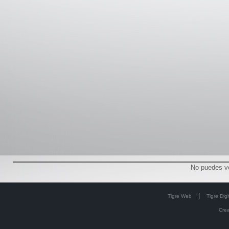
No puedes v
Tigre Web
Tigre Digi
Cre