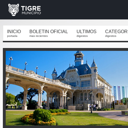
INICIO
BOLETIN OFICIAL
ULTIMOS
CATEGOR
portada
mas recientes
digestos
digestos