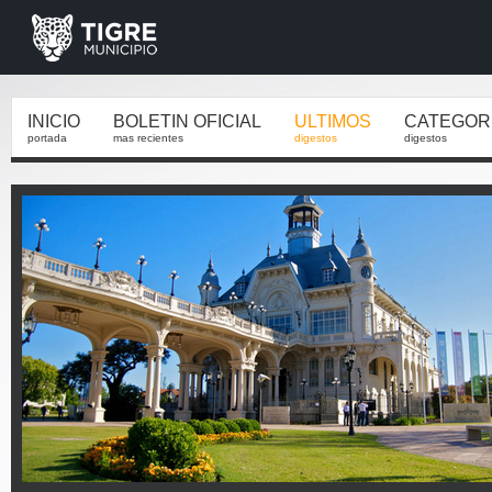
INICIO
BOLETIN OFICIAL
ULTIMOS
CATEGOR
portada
mas recientes
digestos
digestos