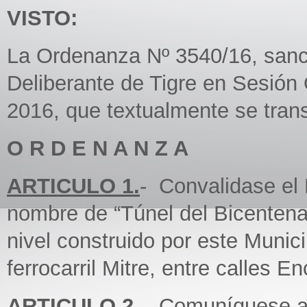
VISTO:
La Ordenanza Nº 3540/16, sanc
Deliberante de Tigre en Sesión
2016, que textualmente se trans
O R D E N A N Z A
ARTICULO 1.
- Convalidase el
nombre de “Túnel del Bicentenar
nivel construido por este Munic
ferrocarril Mitre, entre calles En
ARTICULO 2
.- Comuníquese al