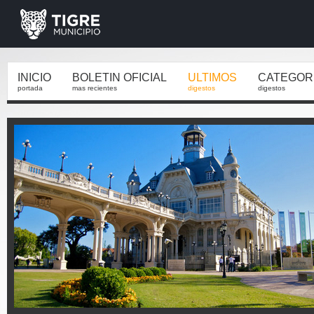
INICIO
BOLETIN OFICIAL
ULTIMOS
CATEGOR
portada
mas recientes
digestos
digestos