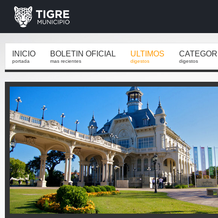
INICIO
BOLETIN OFICIAL
ULTIMOS
CATEGOR
portada
mas recientes
digestos
digestos