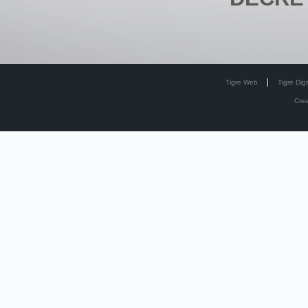
Tigre Web
Tigre Digi
Cre