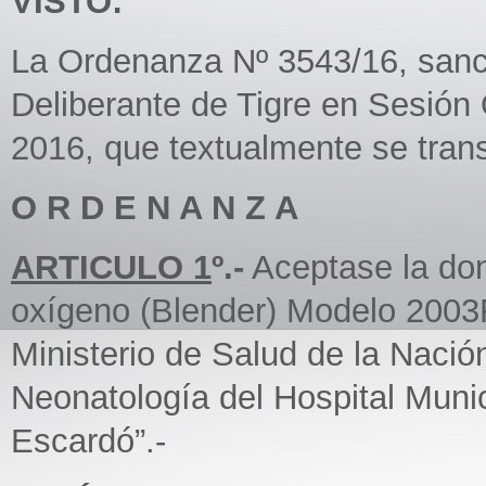
VISTO:
La Ordenanza Nº 3543/16, sanc
Deliberante de Tigre en Sesión
2016, que textualmente se trans
O R D E N A N Z A
ARTICULO 1
º.-
Aceptase la do
oxígeno (Blender) Modelo 2003
Ministerio de Salud de la Nació
Neonatología del Hospital Munici
Escardó”.-