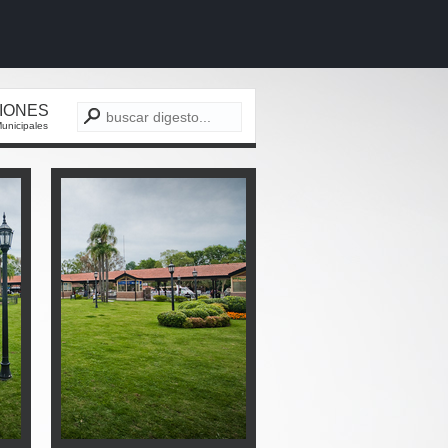
CIONES
unicipales