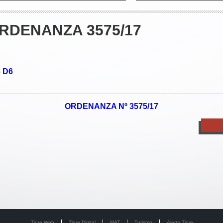
RDENANZA 3575/17
D6
o
ORDENANZA Nº 3575/17
Tigre Web
Tigre Digital
MAT
Turismo
Alerta Tigre