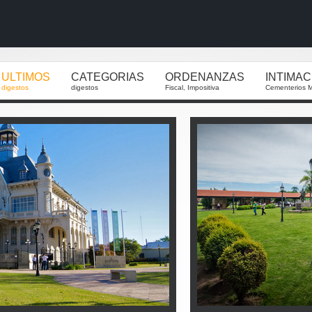
ULTIMOS
CATEGORIAS
ORDENANZAS
INTIMA
digestos
digestos
Fiscal, Impositiva
Cementerios M