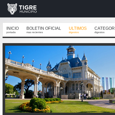
INICIO
BOLETIN OFICIAL
ULTIMOS
CATEGOR
portada
mas recientes
digestos
digestos