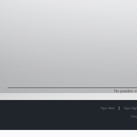
No puedes v
Tigre Web
Tigre Digi
Cre