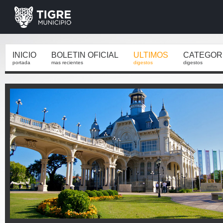
INICIO
BOLETIN OFICIAL
ULTIMOS
CATEGOR
portada
mas recientes
digestos
digestos