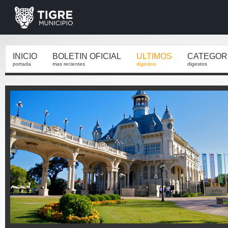
INICIO
BOLETIN OFICIAL
ULTIMOS
CATEGOR
portada
mas recientes
digestos
digestos