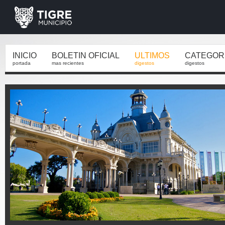
INICIO
BOLETIN OFICIAL
ULTIMOS
CATEGOR
portada
mas recientes
digestos
digestos