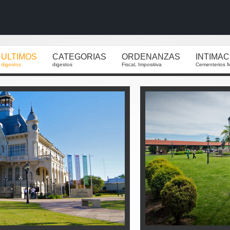
ULTIMOS
CATEGORIAS
ORDENANZAS
INTIMA
digestos
digestos
Fiscal, Impositiva
Cementerios M