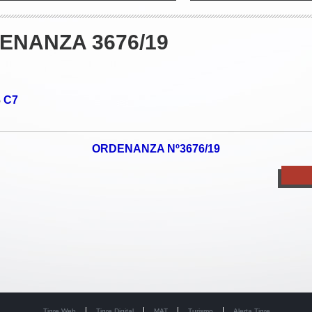
ENANZA 3676/19
C7
o
ORDENANZA Nº3676/19
Tigre Web
Tigre Digital
MAT
Turismo
Alerta Tigre