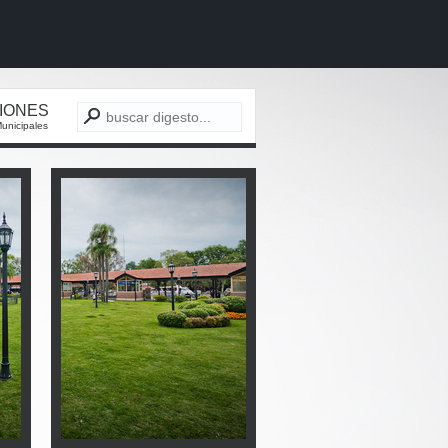
CIONES
unicipales