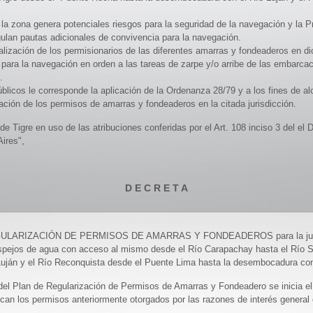
la zona genera potenciales riesgos para la seguridad de la navegación y la Pr
ulan pautas adicionales de convivencia para la navegación.
alización de los permisionarios de las diferentes amarras y fondeaderos en dich
ara la navegación en orden a las tareas de zarpe y/o arribe de las embarcac
.
blicos le corresponde la aplicación de la Ordenanza 28/79 y a los fines de a
ización de los permisos de amarras y fondeaderos en la citada jurisdicción.
o de Tigre en uso de las atribuciones conferidas por el Art. 108 inciso 3 del e
ires",
D E C R E T A
EGULARIZACIÓN DE PERMISOS DE AMARRAS Y FONDEADEROS para la jurisdic
espejos de agua con acceso al mismo desde el Río Carapachay hasta el Río S
uján y el Río Reconquista desde el Puente Lima hasta la desembocadura con
del Plan de Regularización de Permisos de Amarras y Fondeadero se inicia e
ucan los permisos anteriormente otorgados por las razones de interés general