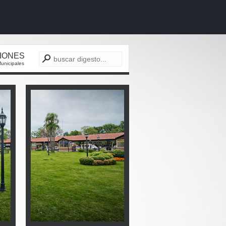
CIONES
unicipales