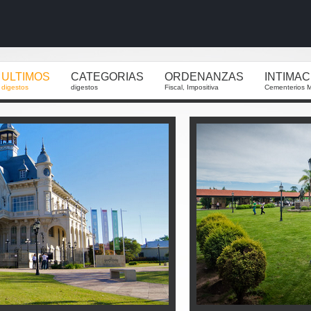
ULTIMOS
CATEGORIAS
ORDENANZAS
INTIMA
digestos
digestos
Fiscal, Impositiva
Cementerios M