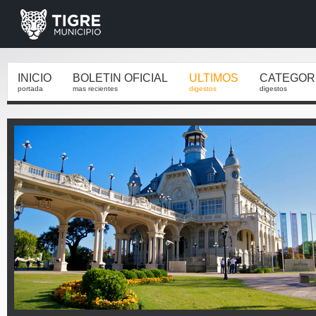
INICIO
BOLETIN OFICIAL
ULTIMOS
CATEGOR
portada
mas recientes
digestos
digestos