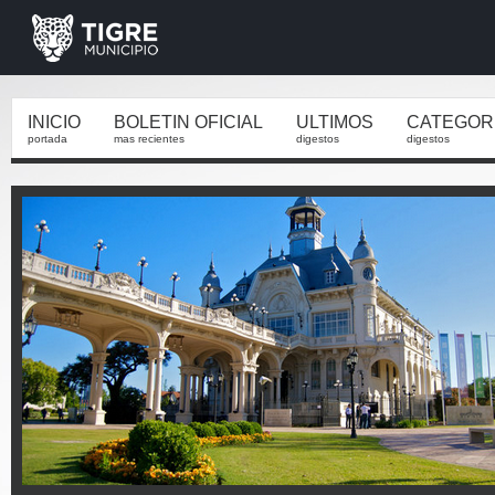
INICIO
BOLETIN OFICIAL
ULTIMOS
CATEGOR
portada
mas recientes
digestos
digestos