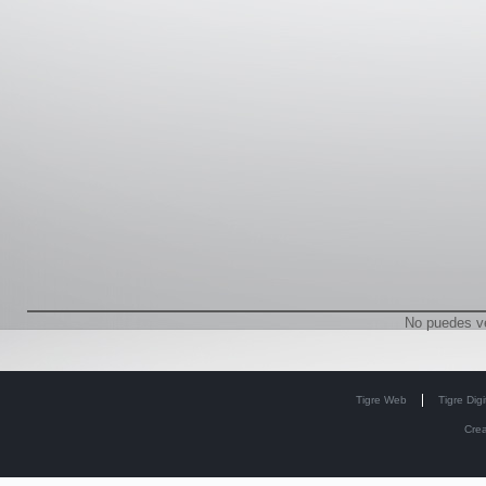
No puedes v
Tigre Web
Tigre Digi
Cre