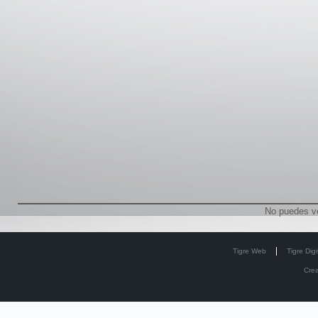
No puedes v
Tigre Web
Tigre Digi
Cre