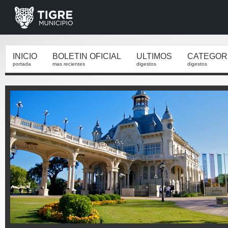
INICIO
BOLETIN OFICIAL
ULTIMOS
CATEGOR
portada
mas recientes
digestos
digestos