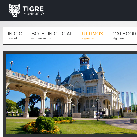
INICIO
BOLETIN OFICIAL
ULTIMOS
CATEGOR
portada
mas recientes
digestos
digestos