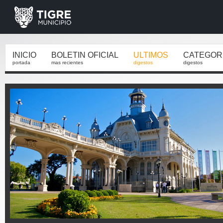
INICIO
BOLETIN OFICIAL
ULTIMOS
CATEGOR
portada
mas recientes
digestos
digestos