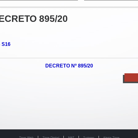
ECRETO 895/20
S16
o
DECRETO Nº 895/20
Tigre Web
Tigre Digital
MAT
Turismo
Alerta Tigre