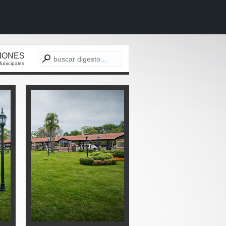
CIONES
unicipales