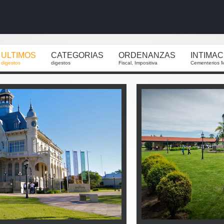
ULTIMOS
CATEGORIAS
ORDENANZAS
INTIMA
digestos
digestos
Fiscal, Impositiva
Cementerios M