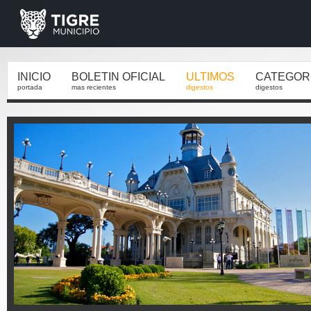
INICIO
BOLETIN OFICIAL
ULTIMOS
CATEGOR
portada
mas recientes
digestos
digestos