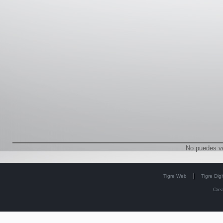
No puedes v
Tigre Web
Tigre Digi
Cre