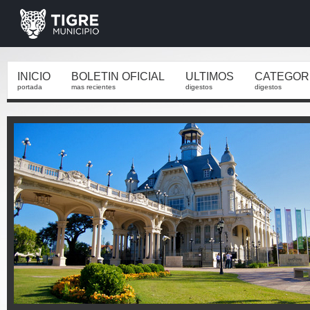
INICIO
BOLETIN OFICIAL
ULTIMOS
CATEGOR
portada
mas recientes
digestos
digestos