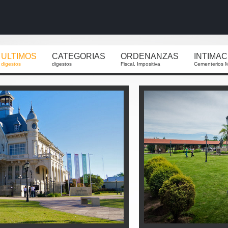
ULTIMOS
CATEGORIAS
ORDENANZAS
INTIMA
digestos
digestos
Fiscal, Impositiva
Cementerios M