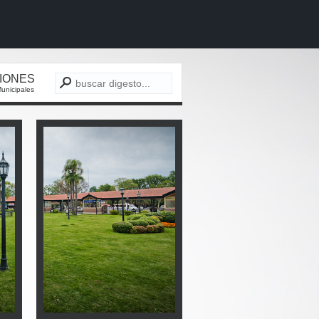
CIONES
unicipales