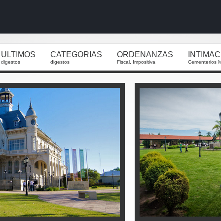
ULTIMOS
CATEGORIAS
ORDENANZAS
INTIMA
digestos
digestos
Fiscal, Impositiva
Cementerios M