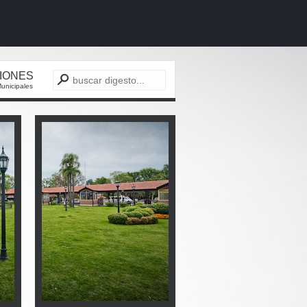
CIONES
unicipales