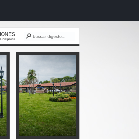
CIONES
unicipales