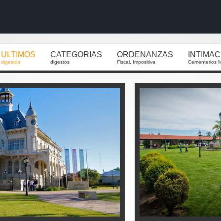
ULTIMOS
CATEGORIAS
ORDENANZAS
INTIMA
digestos
digestos
Fiscal, Impositiva
Cementerios M