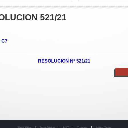
LUCION 521/21
C7
o
RESOLUCION Nº 521/21
Tigre Web
Tigre Digital
MAT
Turismo
Alerta Tigre