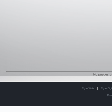
No puedes v
Tigre Web
Tigre Digi
Cre