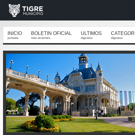
INICIO
BOLETIN OFICIAL
ULTIMOS
CATEGOR
portada
mas recientes
digestos
digestos