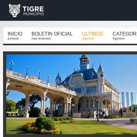
INICIO
BOLETIN OFICIAL
ULTIMOS
CATEGOR
portada
mas recientes
digestos
digestos