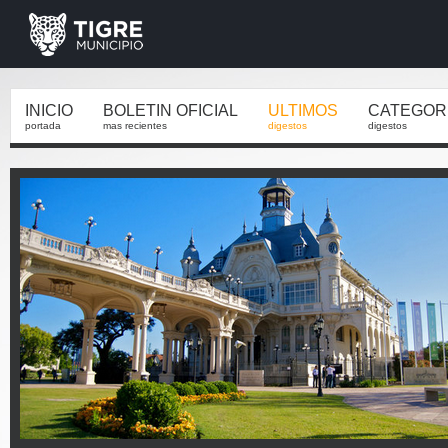
INICIO
BOLETIN OFICIAL
ULTIMOS
CATEGOR
portada
mas recientes
digestos
digestos