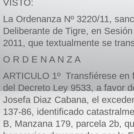
VISTO:
La Ordenanza Nº 3220/11, sanc
Deliberante de Tigre, en Sesión
2011, que textualmente se trans
O R D E N A N Z A
ARTICULO 1º Transfiérese en fo
del Decreto Ley 9533, a favor 
Josefa Diaz Cabana, el exceden
137-86, identificado catastralm
B, Manzana 179, parcela 2b, qu