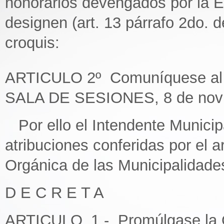
honorarios devengados por la E
designen (art. 13 párrafo 2do. d
croquis:
ARTICULO 2º Comuníquese al D
SALA DE SESIONES, 8 de novi
Por ello el Intendente Municipa
atribuciones conferidas por el ar
Orgánica de las Municipalidade
D E C R E T A
ARTICULO_1.- Promúlgase la O