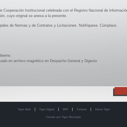
 Cooperación Institucional celebrada con el Registro Nacional de Informaci
n, cuyo original se anexa a la presente.
ales de Normas y de Contratos y Licitaciones. Notifíquese. Cúmplase.
bierno.
servado en archivo magnético en Despacho General y Digesto
Tigre Web
Tigre Digital
MAT
Turismo
Alerta Tigre
Creado por
Tigre Municipio