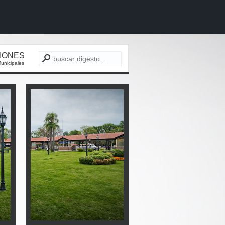
CIONES
unicipales