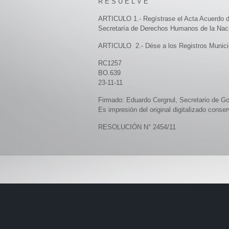
R E S U E L V E
ARTICULO 1.- Regístrase el Acta Acuerdo de
Secretaría de Derechos Humanos de la Nació
ARTICULO 2.- Dése a los Registros Municip
RC1257
BO.639
23-11-11
Firmado: Eduardo Cergnul, Secretario de Go
Es impresión del original digitalizado con
RESOLUCIÓN N° 2454/11