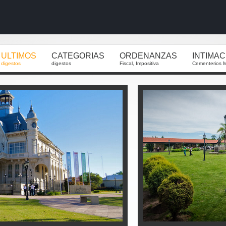
ULTIMOS
CATEGORIAS
ORDENANZAS
INTIMA
digestos
digestos
Fiscal, Impositiva
Cementerios M